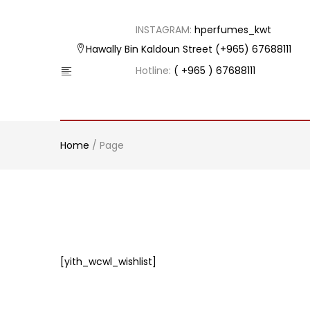
INSTAGRAM:
hperfumes_kwt
Hawally Bin Kaldoun Street
(+965) 67688111
Hotline:
( +965 ) 67688111
Home
/
Page
[yith_wcwl_wishlist]