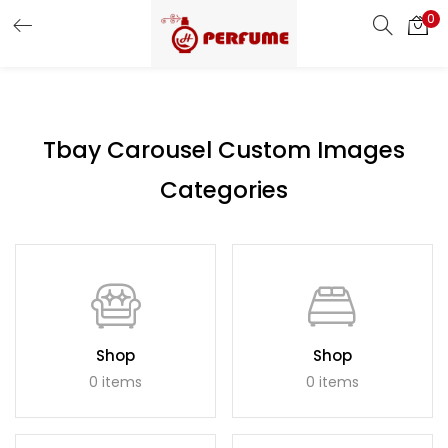
0
LOGIN
REGISTER
Enter your username and password to login.
Tbay Carousel Custom Images
Categories
Remember me
Login
Lost password?
Shop
Shop
0 items
0 items
Or login with