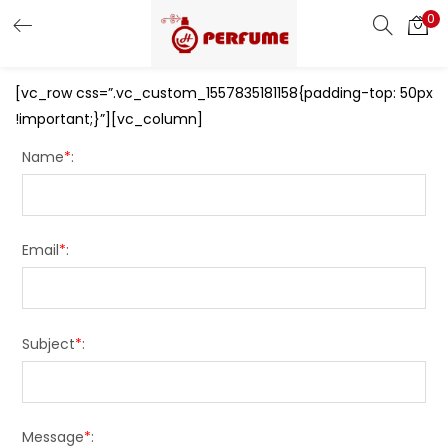
0
LOGIN
REGISTER
[vc_row css=”.vc_custom_1557835181158{padding-top: 50px
Enter your username and password to login.
!important;}”][vc_column]
Name
*
:
Remember me
Email
*
:
Login
Lost password?
Subject
*
:
Or login with
Message
*
: