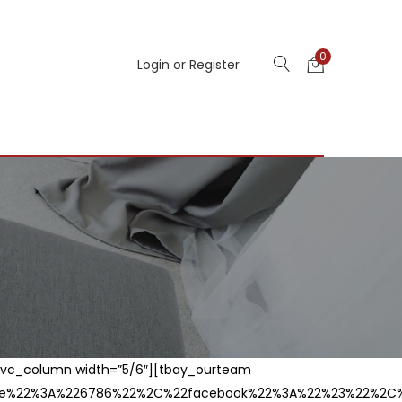
0
Login or Register
][vc_column width=”5/6″][tbay_ourteam
22%3A%226786%22%2C%22facebook%22%3A%22%23%22%2C%22