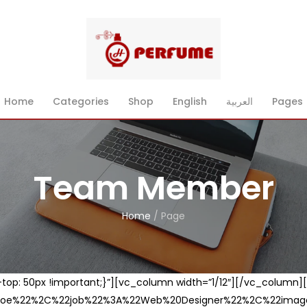
Home
Categories
Shop
English
العربية
Pages
Team Member
Home
/
Page
op: 50px !important;}”][vc_column width=”1/12″][/vc_column
e%22%2C%22job%22%3A%22Web%20Designer%22%2C%22image%