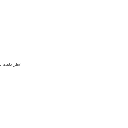
L عطر فلفت ديزرت للجنسين