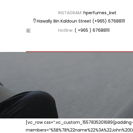
INSTAGRAM:
hperfumes_kwt
Hawally Bin Kaldoun Street
(+965) 67688111
Hotline:
( +965 ) 67688111
[vc_row css=”.vc_custom_1557835201689{padding-t
members=”%5B%7B%22name%22%3A%22John%20Do