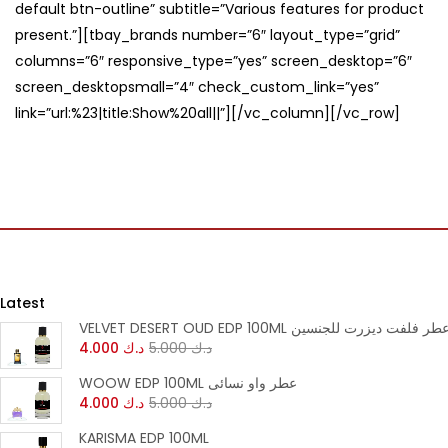
default btn-outline” subtitle=”Various features for product
Continue with
Continue with
present.”][tbay_brands number=”6″ layout_type=”grid”
Facebook
Google
columns=”6″ responsive_type=”yes” screen_desktop=”6″
screen_desktopsmall=”4″ check_custom_link=”yes”
link=”url:%23|title:Show%20all||”][/vc_column][/vc_row]
Latest
VELVET DESERT OUD EDP 100ML طر فلفت ديزرت للجنسين
4.000
د.ك
5.000
د.ك
WOOW EDP 100ML عطر واو نسائى
4.000
د.ك
5.000
د.ك
KARISMA EDP 100ML