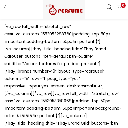
0
LOGIN
REGISTER
[vc_row full_width=”stretch_row”
Enter your username and password to login.
css=”.vc_custom_1553053288760{padding-top: 50px
!important;padding-bottom: 50px !important;}”]
[vc_column][tbay_title_heading title=”Tbay Brand
Carousel” buttons=”btn-default btn-outline”
subtitle=”Various features for product present.”]
Remember me
[tbay_brands number=”9″ layout_type=”carousel”
columns=”5″ rows=”1″ pagi_type=”yes”
Login
responsive_type=”yes” screen_desktopsmall=”4″]
[/vc_column][/vc_row][vc_row full_width=”stretch_row”
Lost password?
css=”.vc_custom_1553053358968{padding-top: 50px
!important;padding-bottom: 50px !important;background-
Or login with
color: #f5f5f5 !important;}”][vc_column]
[tbay_title_heading title=”Tbay Brand Grid” buttons=”btn-