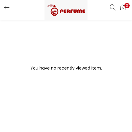
0
LOGIN
REGISTER
Enter your username and password to login.
You have no recently viewed item.
Remember me
Login
Lost password?
Or login with