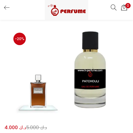
0
LOGIN
REGISTER
Enter your username and password to login.
-20%
Remember me
Login
Lost password?
Or login with
د.ك
5.000
د.ك
4.000