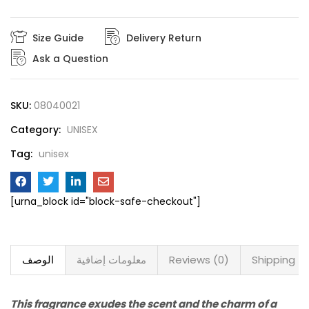
Size Guide
Delivery Return
Ask a Question
SKU:
08040021
Category:
UNISEX
Tag:
unisex
[urna_block id="block-safe-checkout"]
Shipping
Reviews (0)
معلومات إضافية
الوصف
This fragrance exudes the scent and the charm of a