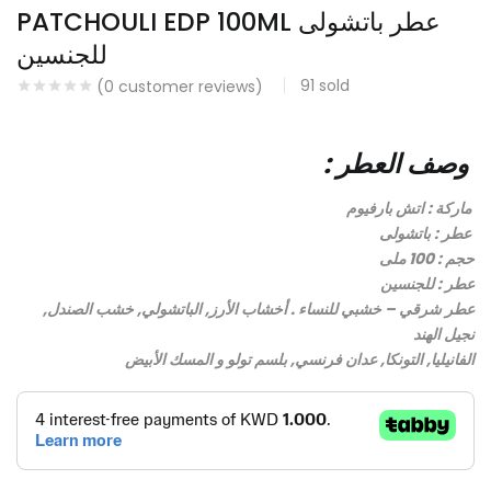
PATCHOULI EDP 100ML عطر باتشولى
Continue with
Continue with
للجنسين
Facebook
Google
91
sold
(
0
customer reviews)
: وصف العطر
ماركة : اتش بارفيوم
عطر : باتشولى
حجم : 100 ملى
عطر : للجنسين
عطر شرقي – خشبي للنساء . أخشاب الأرز, الباتشولي, خشب الصندل,
نجيل الهند
الفانيليا, التونكا, عدان فرنسي, بلسم تولو و المسك الأبيض