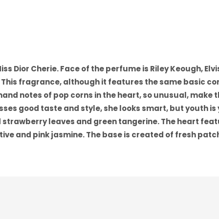
Miss Dior Cherie. Face of the perfume is Riley Keough, El
7. This fragrance, although it features the same basic c
mand notes of pop corns in the heart, so unusual, make 
ses good taste and style, she looks smart, but youth is 
ld strawberry leaves and green tangerine. The heart fe
tive and pink jasmine. The base is created of fresh patc