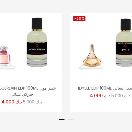
-20%
IDYL عطر ايديل نسائى
MON GUERLAIN EDP 100ML 
جيرلان نسائى
د.ك
5.000
د.ك
4.000
د.ك
5.000
د.ك
4.000