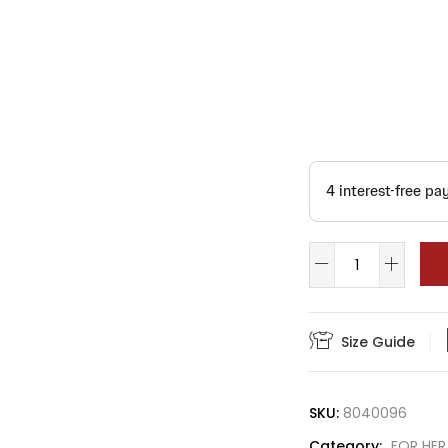
Size Guide
SKU:
8040096
Category:
FOR HER