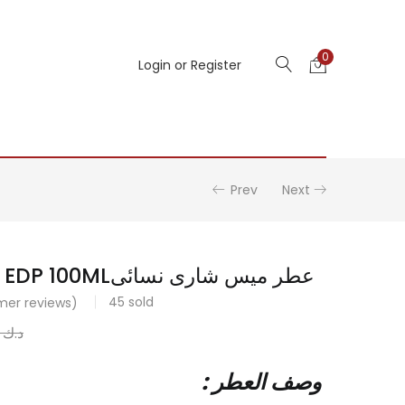
0
Login or Register
Prev
Next
MISS CHERIE EDP 100MLعطر ميس شارى نسائى
45
sold
er reviews)
د.ك
.000
: وصف العطر