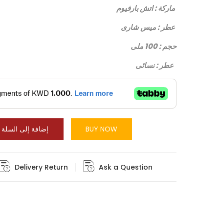
ماركة : اتش بارفيوم
عطر : ميس شارى
حجم : 100 ملى
عطر : نسائى
BUY NOW
إضافة إلى السلة
Delivery Return
Ask a Question