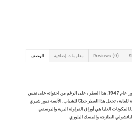
S
Reviews (0)
معلومات إضافية
الوصف
تقدم ديور فتاة جديدة وساحرة ، مس ديور شيرنج . وجه العطر هو رايلي كيو ، حفيدة إلفيس بريسلي الكبرى ، والزجاجة تشبه عطر مس ديور عام 1947. هذا العطر ، على الرغم من احتوائه على نفس
لغاية ، تجعل هذا العطر جذابًا للشباب. الآنسة ديور شيري
.
المكونات العليا هي أوراق الفراولة البرية واليوسفي
الباتشولي الطازجة والمسك البلوري