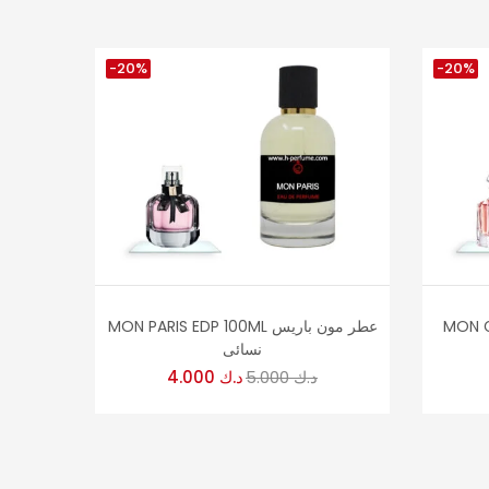
-20%
-20%
عطر مون
MON PARIS EDP 100ML عطر مون باريس
نسائى
د.ك
5.000
د.ك
4.000