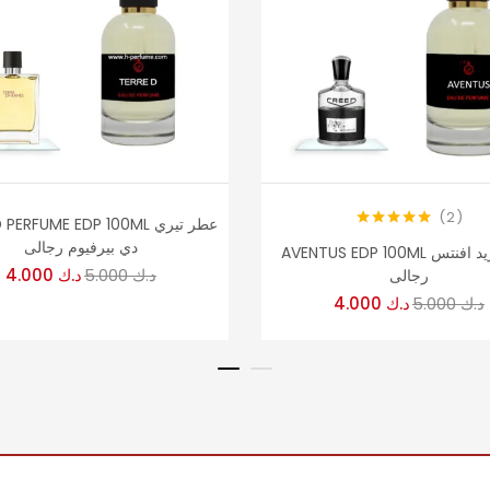
2
TERRE D PERFUME EDP 100ML
تم التقييم
دي بيرفيوم رجالى
AVENTUS EDP 100ML عطر كريد افنتس
5.00
من 5
د.ك
5.000
د.ك
4.000
رجالى
د.ك
5.000
د.ك
4.000