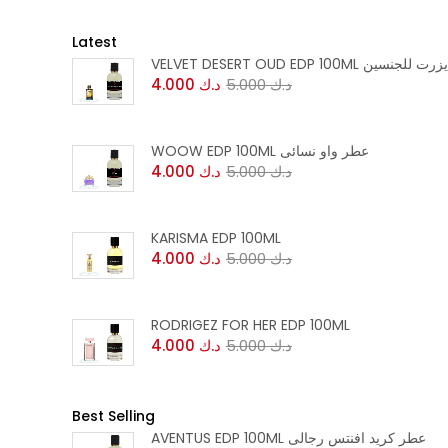
Latest
VEL عطر فلفت ديزرت للجنسين
د.ك
5.000
د.ك
4.000
WOOW EDP 100ML عطر واو نسائى
د.ك
5.000
د.ك
4.000
KARISMA EDP 100ML
د.ك
5.000
د.ك
4.000
RODRIGEZ FOR HER EDP 100ML
د.ك
5.000
د.ك
4.000
Best Selling
AVENTUS EDP 100ML عطر كريد افنتس رجالى