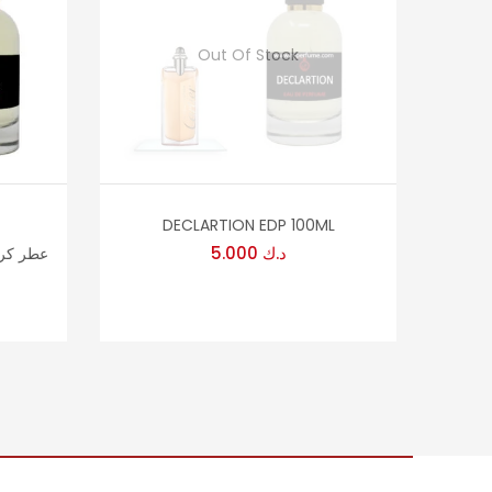
Out Of Stock
DECLARTION EDP 100ML
د.ك
5.000