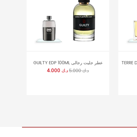
 عطر تيري
GUILTY EDP 100ML عطر جليت رجالى
د.ك
5.000
د.ك
4.000