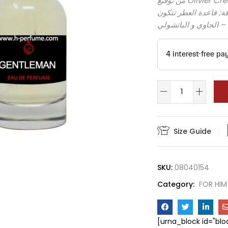
من توقيع Olivier Cresp و Nathalie Lorson. إفتتاحية العطر الفلفل الأسود,
ة; قاعدة العطر تتكون
ن – الجاوي و الباتشولي
Size Guide
SKU:
08040154
Category:
FOR HIM
[urna_block id="bl