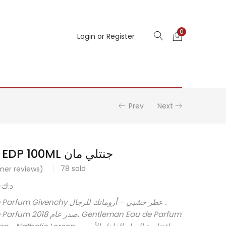
0
Login or Register
Prev
Next
GENTLEMAN EDP 100ML جنتلي مان
78
sold
er reviews)
د.ك
.000
ntleman Eau de Parfum Givenchy
tleman Eau de Parfum