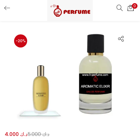
0
LOGIN
REGISTER
Enter your username and password to login.
-20%
Remember me
Login
Lost password?
Or login with
د.ك
5.000
د.ك
4.000