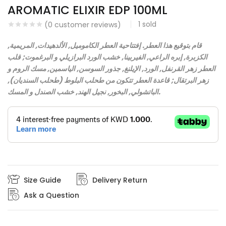
AROMATIC ELIXIR EDP 100ML
Continue with
Continue with
1
sold
(
0
customer reviews)
Facebook
Google
قام بتوقيع هذا العطر. إفتتاحية العطر الكاموميل, الألدهيدات, المريمية,
الكزبرة, إبره الراعي, الفيربينا, خشب الورد البرازيلي و البرغموت; قلب
العطر زهر القرنفل, الورد, الإيلنغ, جذور السوسن, الياسمين, مسك الروم و
زهر البرتقال; قاعدة العطر تتكون من طحلب البلوط (طحلب السنديان),
الباتشولي, البخور, نجيل الهند, خشب الصندل و المسك.
Size Guide
Delivery Return
Ask a Question