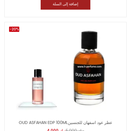
إضافة إلى السلة
-20%
OUD ASFAHAN EDP 100MLعطر عود اسفهان للجنسين
4.000
د.ك
5.000
د.ك