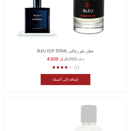
BLEU EDP 100ML عطر بلو رجالى
4.000
د.ك
5.000
د.ك
1
تم التقييم
من 5
4.00
إضافة إلى السلة