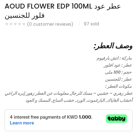
AOUD FLOWER EDP 100ML عطر عود
Continue with
Continue with
فلور للجنسين
Facebook
Google
97
sold
(
0
customer reviews)
:وصف العطر
ماركة : اتش بارفيوم
عطر : عود افلور
حجم : 100 ملى
عطر : للجنسين
: مكونات العطر
عطر زهري – خشبي – مسك للرجال معلومات عن العطر زهور إبره الراعي
أخشاب الغاياك, البارغموت, الورد, خشب الساج, المسك و العود