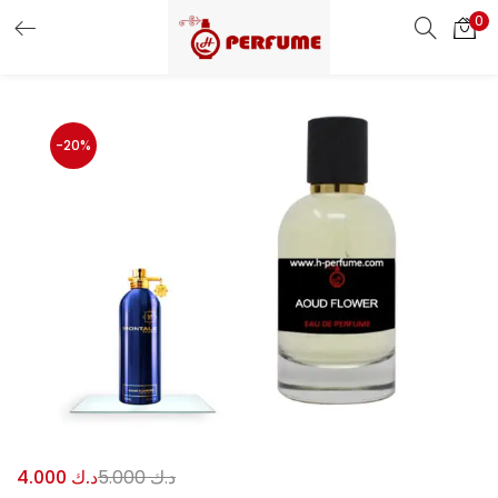
0
LOGIN
REGISTER
Enter your username and password to login.
-20%
Remember me
Login
Lost password?
Or login with
د.ك
5.000
د.ك
4.000